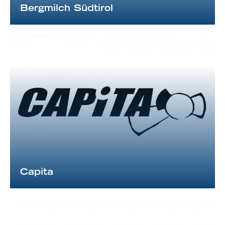
Bergmilch Südtirol
Capita